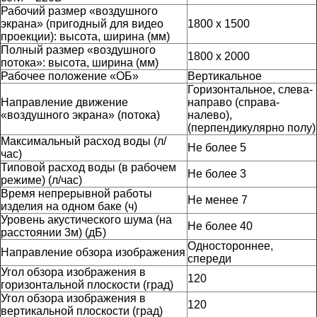
Рабочий размер «воздушного
экрана» (пригодный для видео
1800 х 1500
проекции): высота, ширина (мм)
Полный размер «воздушного
1800 x 2000
потока»: высота, ширина (мм)
Рабочее положение «ОБ»
Вертикальное
Горизонтальное, слева-
Направление движение
направо (справа-
«воздушного экрана» (потока)
налево),
(перпендикулярно полу)
Максимальный расход воды (л/
Не более 5
час)
Типовой расход воды (в рабочем
Не более 3
режиме) (л/час)
Время непрерывной работы
Не менее 7
изделия на одном баке (ч)
Уровень акустического шума (на
Не более 40
расстоянии 3м) (дБ)
Одностороннее,
Направление обзора изображения
спереди
Угол обзора изображения в
120
горизонтальной плоскости (град)
Угол обзора изображения в
120
вертикальной плоскости (град)