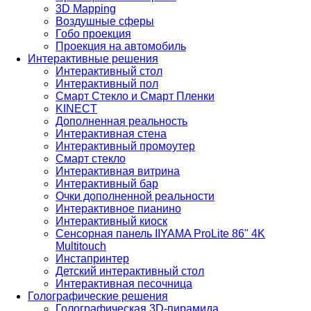
3D Mapping
Воздушные сферы
Гобо проекция
Проекция на автомобиль
Интерактивные решения
Интерактивный стол
Интерактивный пол
Смарт Стекло и Смарт Пленки
KINECT
Дополненная реальность
Интерактивная стена
Интерактивный промоутер
Смарт стекло
Интерактивная витрина
Интерактивный бар
Очки дополненной реальности
Интерактивное пианино
Интерактивный киоск
Сенсорная панель IIYAMA ProLite 86" 4K
Multitouch
Инстапринтер
Детский интерактивный стол
Интерактивная песочница
Голографические решения
Голографическая 3D-пирамида