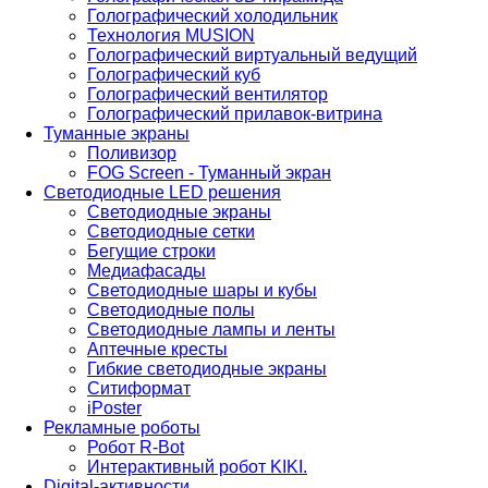
Голографический холодильник
Технология MUSION
Голографический виртуальный ведущий
Голографический куб
Голографический вентилятор
Голографический прилавок-витрина
Туманные экраны
Поливизор
FOG Screen - Туманный экран
Светодиодные LED решения
Светодиодные экраны
Светодиодные сетки
Бегущие строки
Медиафасады
Светодиодные шары и кубы
Светодиодные полы
Светодиодные лампы и ленты
Аптечные кресты
Гибкие светодиодные экраны
Ситиформат
iPoster
Рекламные роботы
Робот R-Bot
Интерактивный робот KIKI.
Digital-активности