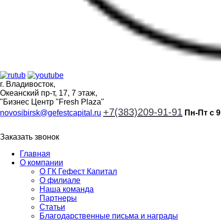
г. Владивосток,
Океанский пр-т, 17, 7 этаж,
"Бизнес Центр "Fresh Plaza"
+7(383)209-91-91
novosibirsk@gefestcapital.ru
Пн-Пт с 9
Заказать звонок
Главная
О компании
О ГК Гефест Капитал
О филиале
Наша команда
Партнеры
Статьи
Благодарственные письма и награды