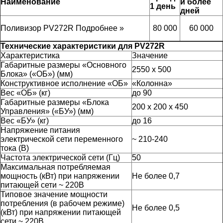
Наименование
и более
1 день
дней
Поливизор PV272R
Подробнее »
80 000
60 000
Технические характеристики для PV272R
Характеристика
Значение
Габаритные размеры «Основного
2550 x 500
Блока» («ОБ») (мм)
Конструктивное исполнение «ОБ»
«Колонна»
Вес «ОБ» (кг)
до 90
Габаритные размеры «Блока
200 х 200 х 450
Управления» («БУ») (мм)
Вес «БУ» (кг)
до 16
Напряжение питания
электрической сети переменного
~ 210-240
тока (В)
Частота электрической сети (Гц)
50
Максимальная потребляемая
мощность (кВт) при напряжении
Не более 0,7
питающей сети ~ 220В
Типовое значение мощности
потребления (в рабочем режиме)
Не более 0,5
(кВт) при напряжении питающей
сети ~ 220В