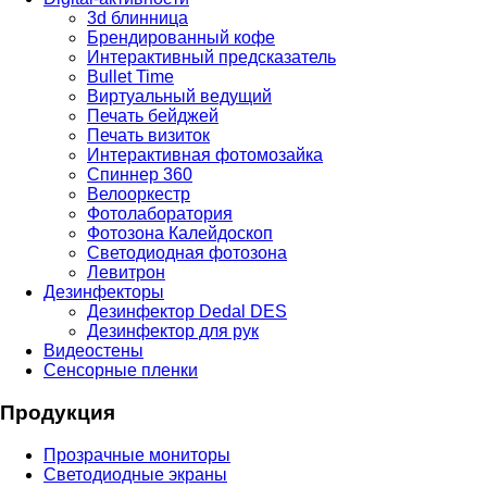
3d блинница
Брендированный кофе
Интерактивный предсказатель
Bullet Time
Виртуальный ведущий
Печать бейджей
Печать визиток
Интерактивная фотомозайка
Спиннер 360
Велооркестр
Фотолаборатория
Фотозона Калейдоскоп
Светодиодная фотозона
Левитрон
Дезинфекторы
Дезинфектор Dedal DES
Дезинфектор для рук
Видеостены
Сенсорные пленки
Продукция
Прозрачные мониторы
Светодиодные экраны