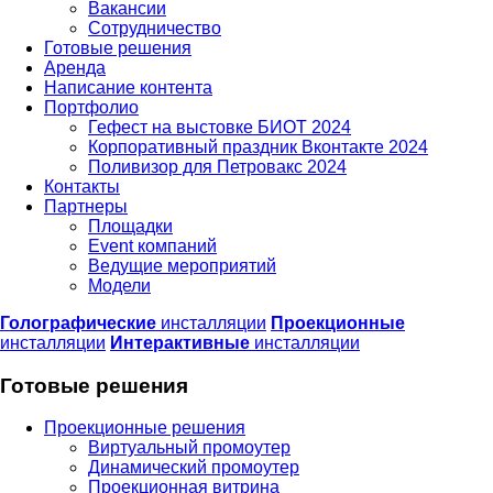
Вакансии
Сотрудничество
Готовые решения
Аренда
Написание контента
Портфолио
Гефест на выстовке БИОТ 2024
Корпоративный праздник Вконтакте 2024
Поливизор для Петровакс 2024
Контакты
Партнеры
Площадки
Event компаний
Ведущие мероприятий
Модели
Голографические
инсталляции
Проекционные
инсталляции
Интерактивные
инсталляции
Готовые решения
Проекционные решения
Виртуальный промоутер
Динамический промоутер
Проекционная витрина