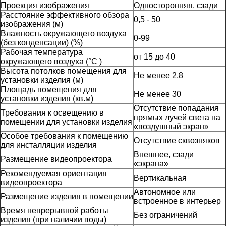
Проекция изображения
Односторонняя, сзади
Расстояние эффективного обзора
0,5 - 50
изображения (м)
Влажность окружающего воздуха
0-99
(без конденсации) (%)
Рабочая температура
от 15 до 40
окружающего воздуха (°C )
Высота потолков помещения для
Не менее 2,8
установки изделия (м)
Площадь помещения для
Не менее 30
установки изделия (кв.м)
Отсутствие попадания
Требования к освещению в
прямых лучей света на
помещении для установки изделия
«воздушный экран»
Особое требования к помещению
Отсутствие сквозняков
для инсталляции изделия
Внешнее, сзади
Размещение видеопроектора
«экрана»
Рекомендуемая ориентация
Вертикальная
видеопроектора
Автономное или
Размещение изделия в помещении
встроенное в интерьер
Время непрерывной работы
Без ограничений
изделия (при наличии воды)