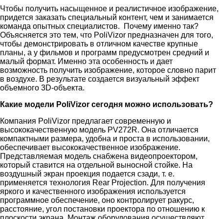
Чтобы получить насыщенное и реалистичное изображение,
придется заказать специальный контент, чем и занимается
команда опытных специалистов. Почему именно так?
Объясняется это тем, что PoliVizor предназначен для того,
чтобы демонстрировать в отличном качестве крупные
планы, а у фильмов и программ предусмотрен средний и
малый формат. Именно эта особенность и дает
возможность получить изображение, которое словно парит
в воздухе. В результате создается визуальный эффект
объемного 3D-объекта.
Какие модели PoliVizor сегодня можно использовать?
Компания PoliVizor предлагает современную и
высококачественную модель PV272R. Она отличается
компактными размера, удобна и проста в использовании,
обеспечивает высококачественное изображение.
Представляемая модель снабжена видеопроектором,
который ставится на отдельной выносной стойке. На
воздушный экран проекция подается сзади, т. е.
применяется технология Rear Projection. Для получения
яркого и качественного изображения используется
программное обеспечение, оно контролирует ракурс,
расстояние, угол постановки проектора по отношению к
плоскости экрана. Монтаж оборудования осуществляют