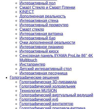
Интерактивный пол
Смарт Стекло и Смарт Пленки
KINECT
Дополненная реальность
Интерактивная стена
Интерактивный промоутер
Смарт стекло
Интерактивная витрина
Интерактивный бар
Очки дополненной реальности
Интерактивное пианино
Интерактивный киоск
Сенсорная панель IIYAMA ProLite 86" 4K
Multitouch
Инстапринтер
Детский интерактивный стол
Интерактивная песочница
Голографические решения
Голографическая 3D-пирамида
Голографический холодильник
Технология MUSION
Голографический виртуальный ведущий
Голографический куб
Голографический вентилятор
Голографический прилавок-витрина