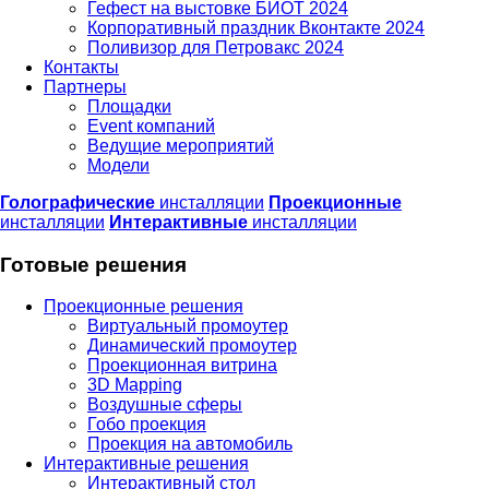
Гефест на выстовке БИОТ 2024
Корпоративный праздник Вконтакте 2024
Поливизор для Петровакс 2024
Контакты
Партнеры
Площадки
Event компаний
Ведущие мероприятий
Модели
Голографические
инсталляции
Проекционные
инсталляции
Интерактивные
инсталляции
Готовые решения
Проекционные решения
Виртуальный промоутер
Динамический промоутер
Проекционная витрина
3D Mapping
Воздушные сферы
Гобо проекция
Проекция на автомобиль
Интерактивные решения
Интерактивный стол