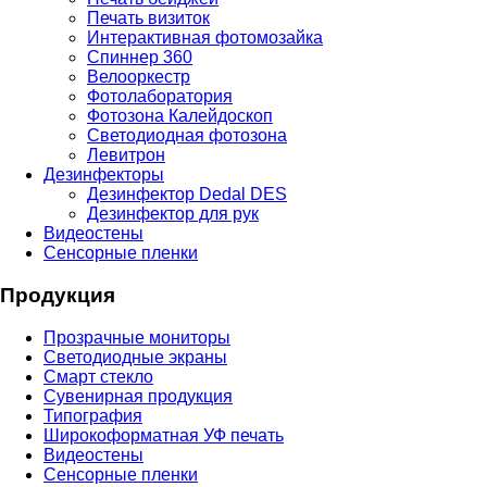
Печать визиток
Интерактивная фотомозайка
Спиннер 360
Велооркестр
Фотолаборатория
Фотозона Калейдоскоп
Светодиодная фотозона
Левитрон
Дезинфекторы
Дезинфектор Dedal DES
Дезинфектор для рук
Видеостены
Сенсорные пленки
Продукция
Прозрачные мониторы
Светодиодные экраны
Смарт стекло
Сувенирная продукция
Типография
Широкоформатная УФ печать
Видеостены
Сенсорные пленки