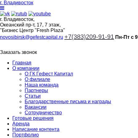
г. Владивосток
г. Владивосток,
Океанский пр-т, 17, 7 этаж,
"Бизнес Центр "Fresh Plaza"
+7(383)209-91-91
novosibirsk@gefestcapital.ru
Пн-Пт с 9
Заказать звонок
Главная
О компании
О ГК Гефест Капитал
О филиале
Наша команда
Партнеры
Статьи
Благодарственные письма и награды
Вакансии
Сотрудничество
Готовые решения
Аренда
Написание контента
Портфолио