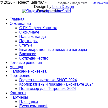
©
2026
«
Гефест Капитал
»
Создание и поддержка —
SiteMaket.ru
Design by
Lotta Design
Developed by
Solid
Главная
О компании
О ГК Гефест Капитал
О филиале
Наша команда
Партнеры
Статьи
Благодарственные письма и награды
Вакансии
Сотрудничество
Готовые решения
Аренда
Написание контента
Портфолио
Гефест на выстовке БИОТ 2024
Корпоративный праздник Вконтакте 2024
Поливизор для Петровакс 2024
Контакты
Партнеры
Площадки
Event компаний