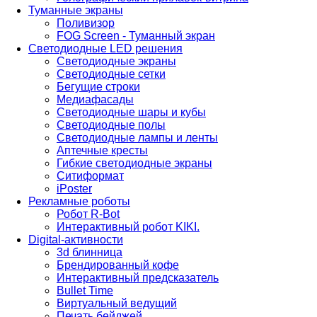
Туманные экраны
Поливизор
FOG Screen - Туманный экран
Светодиодные LED решения
Светодиодные экраны
Светодиодные сетки
Бегущие строки
Медиафасады
Светодиодные шары и кубы
Светодиодные полы
Светодиодные лампы и ленты
Аптечные кресты
Гибкие светодиодные экраны
Ситиформат
iPoster
Рекламные роботы
Робот R-Bot
Интерактивный робот KIKI.
Digital-активности
3d блинница
Брендированный кофе
Интерактивный предсказатель
Bullet Time
Виртуальный ведущий
Печать бейджей