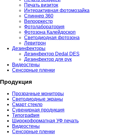
Печать визиток
Интерактивная фотомозайка
Спиннер 360
Велооркестр
Фотолаборатория
Фотозона Калейдоскоп
Светодиодная фотозона
Левитрон
Дезинфекторы
Дезинфектор Dedal DES
Дезинфектор для рук
Видеостены
Сенсорные пленки
Продукция
Прозрачные мониторы
Светодиодные экраны
Смарт стекло
Сувенирная продукция
Типография
Широкоформатная УФ печать
Видеостены
Сенсорные пленки