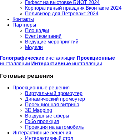
Гефест на выстовке БИОТ 2024
Корпоративный праздник Вконтакте 2024
Поливизор для Петровакс 2024
Контакты
Партнеры
Площадки
Event компаний
Ведущие мероприятий
Модели
Голографические
инсталляции
Проекционные
инсталляции
Интерактивные
инсталляции
Готовые решения
Проекционные решения
Виртуальный промоутер
Динамический промоутер
Проекционная витрина
3D Mapping
Воздушные сферы
Гобо проекция
Проекция на автомобиль
Интерактивные решения
Интерактивный стол