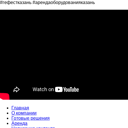
#гефестказань #арендаоборудованияказань
Главная
О компании
Готовые решения
Аренда