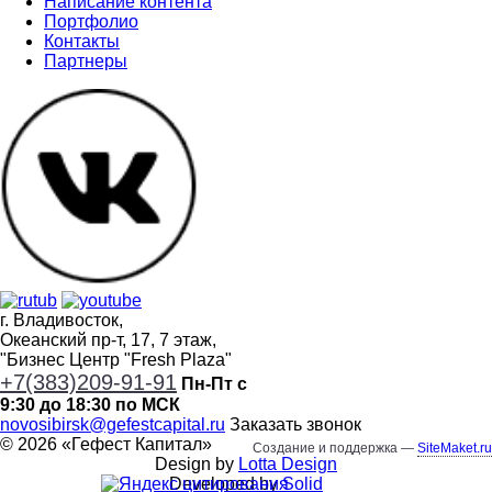
Написание контента
Портфолио
Контакты
Партнеры
г. Владивосток,
Океанский пр-т, 17, 7 этаж,
"Бизнес Центр "Fresh Plaza"
+7(383)209-91-91
Пн-Пт с
9:30 до 18:30 по МСК
novosibirsk@gefestcapital.ru
Заказать звонок
©
2026
«
Гефест Капитал
»
Создание и поддержка —
SiteMaket.ru
Design by
Lotta Design
Developed by
Solid