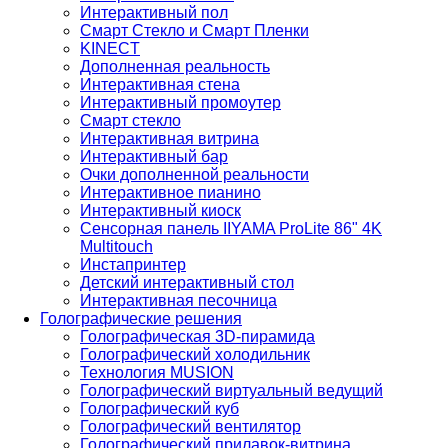
Интерактивный пол
Смарт Стекло и Смарт Пленки
KINECT
Дополненная реальность
Интерактивная стена
Интерактивный промоутер
Смарт стекло
Интерактивная витрина
Интерактивный бар
Очки дополненной реальности
Интерактивное пианино
Интерактивный киоск
Сенсорная панель IIYAMA ProLite 86" 4K
Multitouch
Инстапринтер
Детский интерактивный стол
Интерактивная песочница
Голографические решения
Голографическая 3D-пирамида
Голографический холодильник
Технология MUSION
Голографический виртуальный ведущий
Голографический куб
Голографический вентилятор
Голографический прилавок-витрина