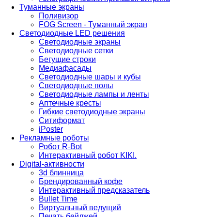
Туманные экраны
Поливизор
FOG Screen - Туманный экран
Светодиодные LED решения
Светодиодные экраны
Светодиодные сетки
Бегущие строки
Медиафасады
Светодиодные шары и кубы
Светодиодные полы
Светодиодные лампы и ленты
Аптечные кресты
Гибкие светодиодные экраны
Ситиформат
iPoster
Рекламные роботы
Робот R-Bot
Интерактивный робот KIKI.
Digital-активности
3d блинница
Брендированный кофе
Интерактивный предсказатель
Bullet Time
Виртуальный ведущий
Печать бейджей