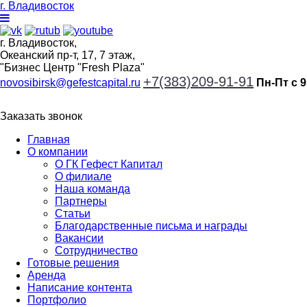
г. Владивосток
г. Владивосток,
Океанский пр-т, 17, 7 этаж,
"Бизнес Центр "Fresh Plaza"
+7(383)209-91-91
novosibirsk@gefestcapital.ru
Пн-Пт с 9
Заказать звонок
Главная
О компании
О ГК Гефест Капитал
О филиале
Наша команда
Партнеры
Статьи
Благодарственные письма и награды
Вакансии
Сотрудничество
Готовые решения
Аренда
Написание контента
Портфолио