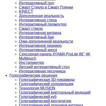
Интерактивный пол
Смарт Стекло и Смарт Пленки
KINECT
Дополненная реальность
Интерактивная стена
Интерактивный промоутер
Смарт стекло
Интерактивная витрина
Интерактивный бар
Очки дополненной реальности
Интерактивное пианино
Интерактивный киоск
Сенсорная панель IIYAMA ProLite 86" 4K
Multitouch
Инстапринтер
Детский интерактивный стол
Интерактивная песочница
Голографические решения
Голографическая 3D-пирамида
Голографический холодильник
Технология MUSION
Голографический виртуальный ведущий
Голографический куб
Голографический вентилятор
Голографический прилавок-витрина