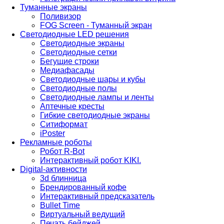
Туманные экраны
Поливизор
FOG Screen - Туманный экран
Светодиодные LED решения
Светодиодные экраны
Светодиодные сетки
Бегущие строки
Медиафасады
Светодиодные шары и кубы
Светодиодные полы
Светодиодные лампы и ленты
Аптечные кресты
Гибкие светодиодные экраны
Ситиформат
iPoster
Рекламные роботы
Робот R-Bot
Интерактивный робот KIKI.
Digital-активности
3d блинница
Брендированный кофе
Интерактивный предсказатель
Bullet Time
Виртуальный ведущий
Печать бейджей