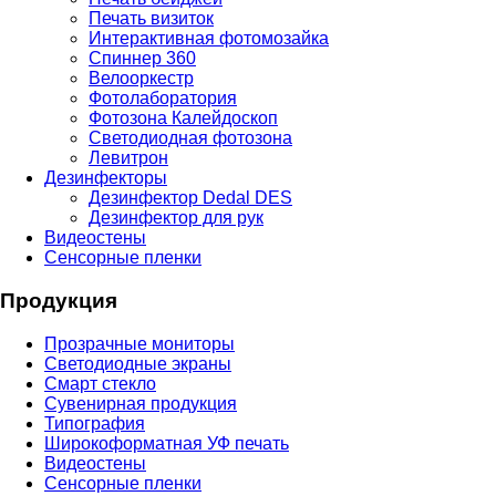
Печать визиток
Интерактивная фотомозайка
Спиннер 360
Велооркестр
Фотолаборатория
Фотозона Калейдоскоп
Светодиодная фотозона
Левитрон
Дезинфекторы
Дезинфектор Dedal DES
Дезинфектор для рук
Видеостены
Сенсорные пленки
Продукция
Прозрачные мониторы
Светодиодные экраны
Смарт стекло
Сувенирная продукция
Типография
Широкоформатная УФ печать
Видеостены
Сенсорные пленки