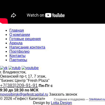
Главная
О компании
Готовые решения
Аренда
Написание контента
Портфолио
Контакты
Партнеры
г. Владивосток,
Океанский пр-т, 17, 7 этаж,
"Бизнес Центр "Fresh Plaza"
+7(383)209-91-91
Пн-Пт с
9:30 до 18:30 по МСК
novosibirsk@gefestcapital.ru
Заказать звонок
©
2026
«
Гефест Капитал
»
Создание и поддержка —
SiteMaket.ru
Design by
Lotta Design