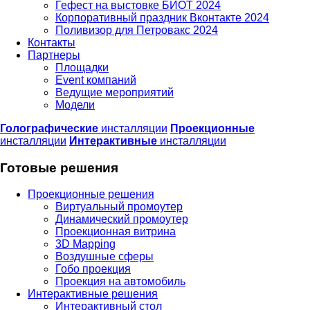
Гефест на выстовке БИОТ 2024
Корпоративный праздник Вконтакте 2024
Поливизор для Петровакс 2024
Контакты
Партнеры
Площадки
Event компаний
Ведущие мероприятий
Модели
Голографические
инсталляции
Проекционные
инсталляции
Интерактивные
инсталляции
Готовые решения
Проекционные решения
Виртуальный промоутер
Динамический промоутер
Проекционная витрина
3D Mapping
Воздушные сферы
Гобо проекция
Проекция на автомобиль
Интерактивные решения
Интерактивный стол