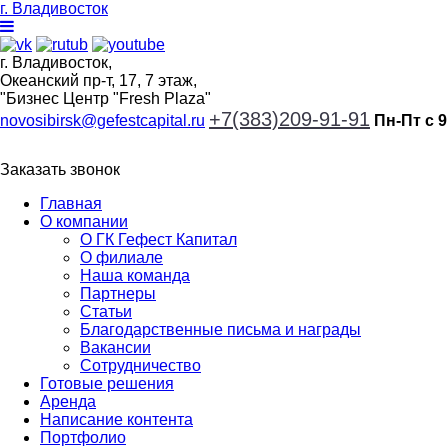
г. Владивосток
г. Владивосток,
Океанский пр-т, 17, 7 этаж,
"Бизнес Центр "Fresh Plaza"
+7(383)209-91-91
novosibirsk@gefestcapital.ru
Пн-Пт с 9
Заказать звонок
Главная
О компании
О ГК Гефест Капитал
О филиале
Наша команда
Партнеры
Статьи
Благодарственные письма и награды
Вакансии
Сотрудничество
Готовые решения
Аренда
Написание контента
Портфолио