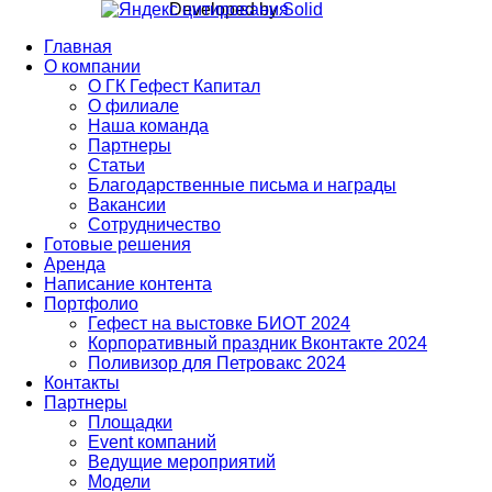
Developed by
Solid
Главная
О компании
О ГК Гефест Капитал
О филиале
Наша команда
Партнеры
Статьи
Благодарственные письма и награды
Вакансии
Сотрудничество
Готовые решения
Аренда
Написание контента
Портфолио
Гефест на выстовке БИОТ 2024
Корпоративный праздник Вконтакте 2024
Поливизор для Петровакс 2024
Контакты
Партнеры
Площадки
Event компаний
Ведущие мероприятий
Модели