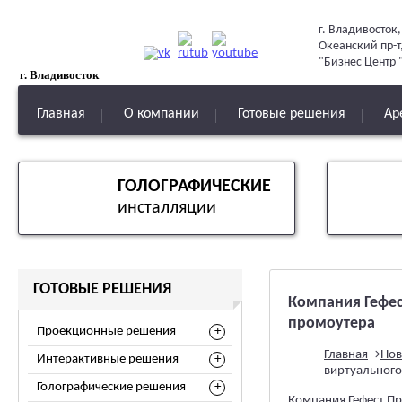
г. Владивосток,
Океанский пр-т,
"Бизнес Центр "
г. Владивосток
Главная
О компании
Готовые решения
Ар
ГОЛОГРАФИЧЕСКИЕ
инсталляции
ГОТОВЫЕ РЕШЕНИЯ
Компания Гефес
промоутера
Проекционные решения
Главная
→
Нов
Интерактивные решения
виртуальног
Голографические решения
Компания Гефест Пр