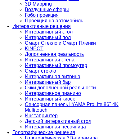
3D Mapping
Воздушные сферы
Гобо проекция
Проекция на автомобиль
Интерактивные решения
Интерактивный стол
Интерактивный пол
Смарт Стекло и Смарт Пленки
KINECT
Дополненная реальность
Интерактивная стена
Интерактивный промоутер
Смарт стекло
Интерактивная витрина
Интерактивный бар
Очки дополненной реальности
Интерактивное пианино
Интерактивный киоск
Сенсорная панель IIYAMA ProLite 86" 4K
Multitouch
Инстапринтер
Детский интерактивный стол
Интерактивная песочница
Голографические решения
Голографическая 3D-пирамида