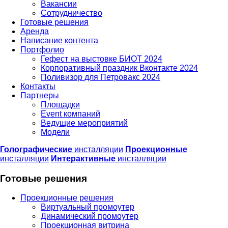
Вакансии
Сотрудничество
Готовые решения
Аренда
Написание контента
Портфолио
Гефест на выстовке БИОТ 2024
Корпоративный праздник Вконтакте 2024
Поливизор для Петровакс 2024
Контакты
Партнеры
Площадки
Event компаний
Ведущие мероприятий
Модели
Голографические
инсталляции
Проекционные
инсталляции
Интерактивные
инсталляции
Готовые решения
Проекционные решения
Виртуальный промоутер
Динамический промоутер
Проекционная витрина