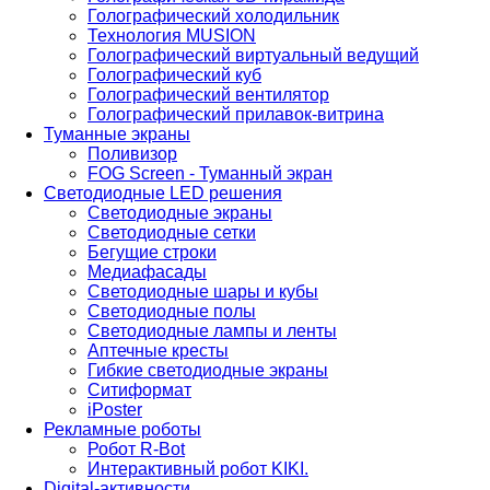
Голографический холодильник
Технология MUSION
Голографический виртуальный ведущий
Голографический куб
Голографический вентилятор
Голографический прилавок-витрина
Туманные экраны
Поливизор
FOG Screen - Туманный экран
Светодиодные LED решения
Светодиодные экраны
Светодиодные сетки
Бегущие строки
Медиафасады
Светодиодные шары и кубы
Светодиодные полы
Светодиодные лампы и ленты
Аптечные кресты
Гибкие светодиодные экраны
Ситиформат
iPoster
Рекламные роботы
Робот R-Bot
Интерактивный робот KIKI.
Digital-активности