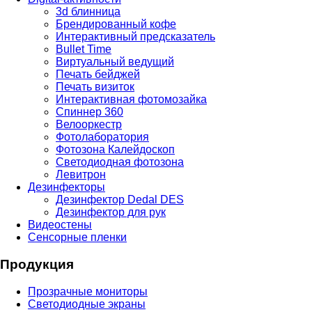
3d блинница
Брендированный кофе
Интерактивный предсказатель
Bullet Time
Виртуальный ведущий
Печать бейджей
Печать визиток
Интерактивная фотомозайка
Спиннер 360
Велооркестр
Фотолаборатория
Фотозона Калейдоскоп
Светодиодная фотозона
Левитрон
Дезинфекторы
Дезинфектор Dedal DES
Дезинфектор для рук
Видеостены
Сенсорные пленки
Продукция
Прозрачные мониторы
Светодиодные экраны