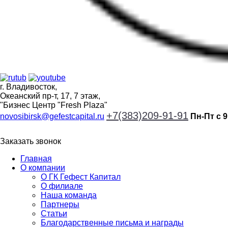
г. Владивосток,
Океанский пр-т, 17, 7 этаж,
"Бизнес Центр "Fresh Plaza"
+7(383)209-91-91
novosibirsk@gefestcapital.ru
Пн-Пт с 9
Заказать звонок
Главная
О компании
О ГК Гефест Капитал
О филиале
Наша команда
Партнеры
Статьи
Благодарственные письма и награды