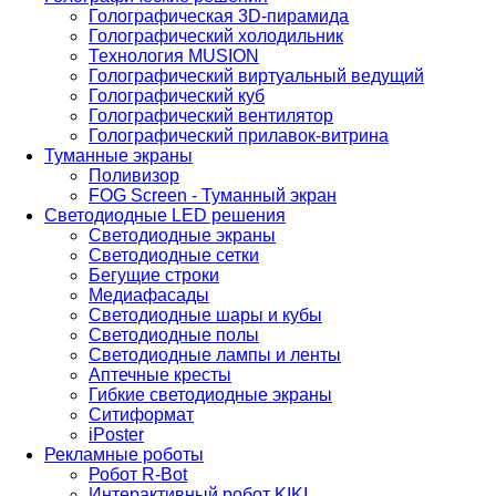
Голографическая 3D-пирамида
Голографический холодильник
Технология MUSION
Голографический виртуальный ведущий
Голографический куб
Голографический вентилятор
Голографический прилавок-витрина
Туманные экраны
Поливизор
FOG Screen - Туманный экран
Светодиодные LED решения
Светодиодные экраны
Светодиодные сетки
Бегущие строки
Медиафасады
Светодиодные шары и кубы
Светодиодные полы
Светодиодные лампы и ленты
Аптечные кресты
Гибкие светодиодные экраны
Ситиформат
iPoster
Рекламные роботы
Робот R-Bot
Интерактивный робот KIKI.