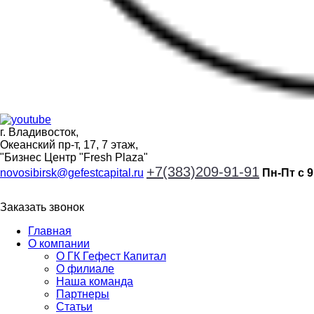
г. Владивосток,
Океанский пр-т, 17, 7 этаж,
"Бизнес Центр "Fresh Plaza"
+7(383)209-91-91
novosibirsk@gefestcapital.ru
Пн-Пт с 9
Заказать звонок
Главная
О компании
О ГК Гефест Капитал
О филиале
Наша команда
Партнеры
Статьи