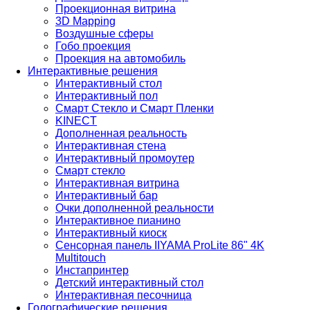
Проекционная витрина
3D Mapping
Воздушные сферы
Гобо проекция
Проекция на автомобиль
Интерактивные решения
Интерактивный стол
Интерактивный пол
Смарт Стекло и Смарт Пленки
KINECT
Дополненная реальность
Интерактивная стена
Интерактивный промоутер
Смарт стекло
Интерактивная витрина
Интерактивный бар
Очки дополненной реальности
Интерактивное пианино
Интерактивный киоск
Сенсорная панель IIYAMA ProLite 86" 4K
Multitouch
Инстапринтер
Детский интерактивный стол
Интерактивная песочница
Голографические решения