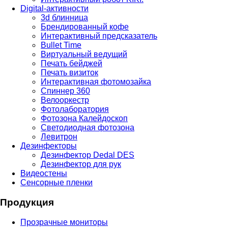
Digital-активности
3d блинница
Брендированный кофе
Интерактивный предсказатель
Bullet Time
Виртуальный ведущий
Печать бейджей
Печать визиток
Интерактивная фотомозайка
Спиннер 360
Велооркестр
Фотолаборатория
Фотозона Калейдоскоп
Светодиодная фотозона
Левитрон
Дезинфекторы
Дезинфектор Dedal DES
Дезинфектор для рук
Видеостены
Сенсорные пленки
Продукция
Прозрачные мониторы