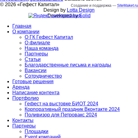
©
2026
«
Гефест Капитал
»
Создание и поддержка —
SiteMaket.ru
Design by
Lotta Design
Developed by
Solid
Главная
О компании
О ГК Гефест Капитал
О филиале
Наша команда
Партнеры
Статьи
Благодарственные письма и награды
Вакансии
Сотрудничество
Готовые решения
Аренда
Написание контента
Портфолио
Гефест на выстовке БИОТ 2024
Корпоративный праздник Вконтакте 2024
Поливизор для Петровакс 2024
Контакты
Партнеры
Площадки
Event компаний