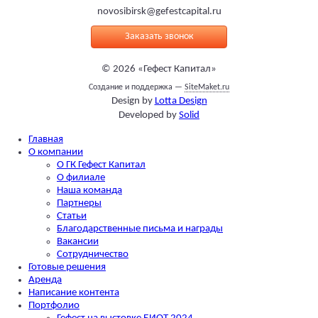
novosibirsk@gefestcapital.ru
Заказать звонок
©
2026
«
Гефест Капитал
»
Создание и поддержка —
SiteMaket.ru
Design by
Lotta Design
Developed by
Solid
Главная
О компании
О ГК Гефест Капитал
О филиале
Наша команда
Партнеры
Статьи
Благодарственные письма и награды
Вакансии
Сотрудничество
Готовые решения
Аренда
Написание контента
Портфолио