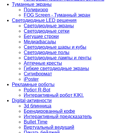
Туманные экраны
Поливизор
FOG Screen - Туманный экран
Светодиодные LED решения
Светодиодные экраны
Светодиодные сетки
Бегущие строки
Медиафасады
Светодиодные шары и кубы
Светодиодные полы
Светодиодные лампы и ленты
Аптечные кресты
Гибкие светодиодные экраны
Ситиформат
iPoster
Рекламные роботы
Робот R-Bot
Интерактивный робот KIKI.
Digital-активности
3d блинница
Брендированный кофе
Интерактивный предсказатель
Bullet Time
Виртуальный ведущий
Печать бейджей