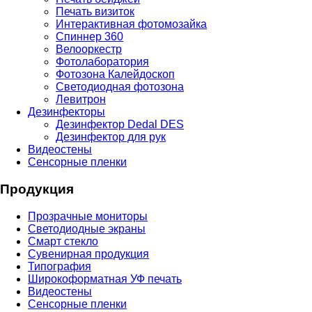
Печать визиток
Интерактивная фотомозайка
Спиннер 360
Велооркестр
Фотолаборатория
Фотозона Калейдоскоп
Светодиодная фотозона
Левитрон
Дезинфекторы
Дезинфектор Dedal DES
Дезинфектор для рук
Видеостены
Сенсорные пленки
Продукция
Прозрачные мониторы
Светодиодные экраны
Смарт стекло
Сувенирная продукция
Типография
Широкоформатная УФ печать
Видеостены
Сенсорные пленки