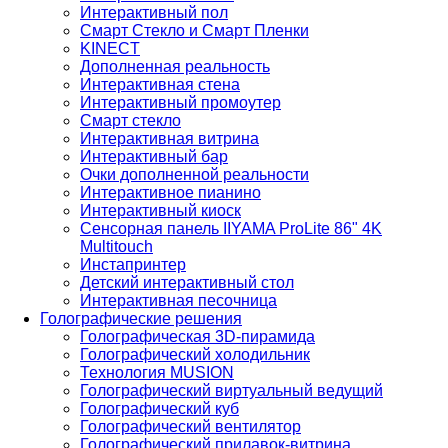
Интерактивный пол
Смарт Стекло и Смарт Пленки
KINECT
Дополненная реальность
Интерактивная стена
Интерактивный промоутер
Смарт стекло
Интерактивная витрина
Интерактивный бар
Очки дополненной реальности
Интерактивное пианино
Интерактивный киоск
Сенсорная панель IIYAMA ProLite 86" 4K
Multitouch
Инстапринтер
Детский интерактивный стол
Интерактивная песочница
Голографические решения
Голографическая 3D-пирамида
Голографический холодильник
Технология MUSION
Голографический виртуальный ведущий
Голографический куб
Голографический вентилятор
Голографический прилавок-витрина