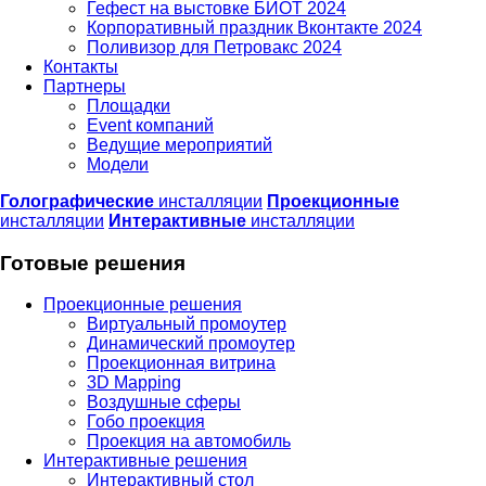
Гефест на выстовке БИОТ 2024
Корпоративный праздник Вконтакте 2024
Поливизор для Петровакс 2024
Контакты
Партнеры
Площадки
Event компаний
Ведущие мероприятий
Модели
Голографические
инсталляции
Проекционные
инсталляции
Интерактивные
инсталляции
Готовые решения
Проекционные решения
Виртуальный промоутер
Динамический промоутер
Проекционная витрина
3D Mapping
Воздушные сферы
Гобо проекция
Проекция на автомобиль
Интерактивные решения
Интерактивный стол