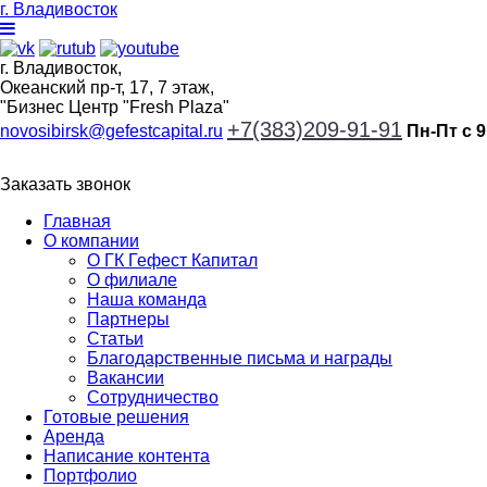
г. Владивосток
г. Владивосток,
Океанский пр-т, 17, 7 этаж,
"Бизнес Центр "Fresh Plaza"
+7(383)209-91-91
novosibirsk@gefestcapital.ru
Пн-Пт с 9
Заказать звонок
Главная
О компании
О ГК Гефест Капитал
О филиале
Наша команда
Партнеры
Статьи
Благодарственные письма и награды
Вакансии
Сотрудничество
Готовые решения
Аренда
Написание контента
Портфолио