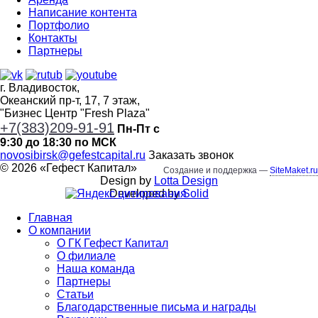
Написание контента
Портфолио
Контакты
Партнеры
г. Владивосток,
Океанский пр-т, 17, 7 этаж,
"Бизнес Центр "Fresh Plaza"
+7(383)209-91-91
Пн-Пт с
9:30 до 18:30 по МСК
novosibirsk@gefestcapital.ru
Заказать звонок
©
2026
«
Гефест Капитал
»
Создание и поддержка —
SiteMaket.ru
Design by
Lotta Design
Developed by
Solid
Главная
О компании
О ГК Гефест Капитал
О филиале
Наша команда
Партнеры
Статьи
Благодарственные письма и награды